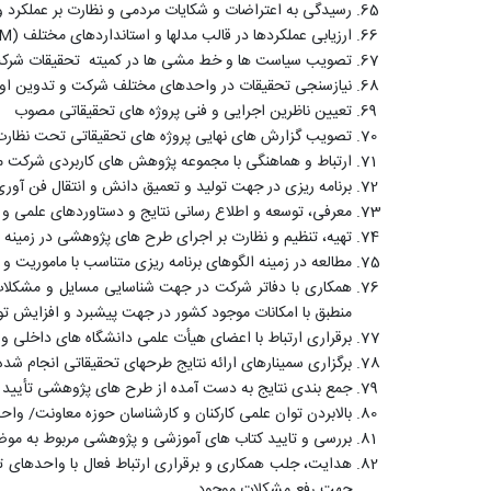
رسیدگی به اعتراضات و شکایات مردمی و نظارت بر عملکرد و
ارزیابی عملکردها در قالب مدلها و استانداردهای مختلف (
QM
تصویب سیاست ها و خط مشی ها در کمیته تحقیقات شرکت
نیازسنجی تحقیقات در واحدهای مختلف شرکت و تدوین اولوی
تعیین ناظرین اجرایی و فنی پروژه های تحقیقاتی مصوب
تصویب گزارش های نهایی پروژه های تحقیقاتی تحت نظارت
ارتباط و هماهنگی با مجموعه پژوهش های کاربردی شرکت م
برنامه ریزی در جهت تولید و تعمیق دانش و انتقال فن آو
معرفی، توسعه و اطلاع رسانی نتایج و دستاوردهای علمی و
تهیه، تنظیم و نظارت بر اجرای طرح های پژوهشی در زمینه 
مطالعه در زمینه الگوهای برنامه ریزی متناسب با ماموریت
همکاری با دفاتر شرکت در جهت شناسایی مسایل و مشکلات، ا
منطبق با امکانات موجود کشور در جهت پیشبرد و افزایش 
برقراری ارتباط با اعضای هیأت علمی دانشگاه های داخلی
برگزاری سمینارهای ارائه نتایج طرحهای تحقیقاتی انجام ش
جمع بندی نتایج به دست آمده از طرح های پژوهشی تأیید شد
بالابردن توان علمی کارکنان و کارشناسان حوزه معاونت/ و
بررسی و تایید کتاب های آموزشی و پژوهشی مربوط به موضوعا
هدایت، جلب همکاری و برقراری ارتباط فعال با واحدهای 
جهت رفع مشکلات موجود