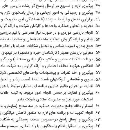
پیگیری لازم و تسریع در ارسال پاسخ گزارشات بازرسی های 
پیگیری و رسیدگی به امور ارجاعی و ارسال پاسخهای لازم به
برقراری تعامل و ارتباط سازنده (با هماهنگی این مدیریت و 
تجزیه و تحلیل عملکرد واحدها و کارکنان شرکت و ارائه گز
انجام بازرسی موردی و در صورت نیاز همراهی با تیم بازرس
تنظیم و ارائه گزارش عملکرد ماهانه، فصلی و سالیانه به مقا
جمع بندی، آسیب شناسی و تحلیل شکایات همراه با راهکاره
معرفی بازرسان همیار (کارشناسان خبره و متعهد) در تیمهای
دریافت شکایات حضور و مکتوب (از مبادی مختلف) و پیگیری 
انعکاس هرگونه تخلف احتمالی و ارائه گزارش به شرکت ماد
پیگیری و اخذ نظرات و پیشنهادات واحدهای تخصصی شرکت در ا
تبیین و شناسایی گلوگاههای فساد، نقاط آسیب پذیر و انحرافا
نظارت بر اجرای دقیق عناوین برنامه ای سالیان مرتبط با 
پیگیری و نظارت بر حسن انجام امور مربوط به ثبت اطلاعا
اطلاعات مورد نیاز به مدیریت ستادی شرکت مادر
استقرار نظام جامع مدیریت عملکرد در سه سطح (سازمان، مد
انجام تمهیدات و برنامه های لازم به منظور کاهش میانگین زمان پاسخگویی به شکایات به میزا
پیگیری و ارسال پاسخ در خصوص سامانه رسیدگی به شکایت س
پیگیری و استقرار نظام پاسخگویی با راه اندازی سیستم سام