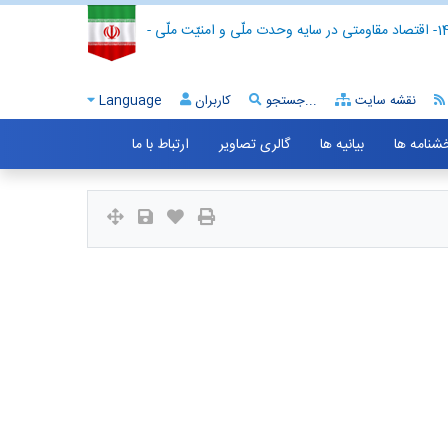
- اقتصاد مقاومتی در سایه وحدت ملّی و امنیّت ملّی -
نقشه سایت
جستجو...
کاربران
Language
خشنامه ها
بیانیه ها
گالری تصاویر
ارتباط با ما