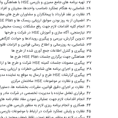
تهیه برنامه های جامع ممیزی و بازرسی
HSE
با هماهنگی واح
شناسایی به هنگام عملکرد نامناسب واحدها، مجریان و افراد ک
نظارت بر عقد قرارداد با پیمانکاران و مشاوران طرح های مطا
اطمینان از به روز بودن سوابق ارزیابی ریسک ها و
SE Plan
انجام کلیه اقدامات لازم جهت رفع مشکلات زیست محیطی، 
نیازسنجی، آگاه سازی و آموزش
HSE
در شرکت و طرحها
تدوین گزارش، بررسی و پیگیری رویدادها و حوادث کارگاهی ب
شناسایی، به روزرسانی و اطلاع رسانی قوانین و الزامات قانو
پیگیری و کنترل اطلاعات جمع آوری شده از طرح ها
هماهنگی جهت برگزاری جلسات
HSE Plan
طرح ها
پیگیری مصوبات جلسات کمیته
HSE
شرکت و طرح ها و ارائه
پیگیری و اجرای برنامه های شناسایی خطرات و ارزیابی ری
پیگیری گزارشات
HSE
طرح و ارسال به موقع به نماینده مد
پیگیری و نظارت بر موضوعات
HSE
ساختمان مرکزی
نظارت بر اجرای دقیق قوانین، مقررات، بخشنامه ها، دستور
برقراری تعامل سازنده با مدیریت تخصصی در شرکت مادر و س
انجام اقدامات لازم جهت عملیاتی نمودن مفاد نظام نامه ها
همکاری و انجام برنامه ریزی لازم به منظور بازرسی های مد
نظارت و پایش عملکرد شرکت در ارتباط با موضوعات بازرسی مندرج در بند 5-1-4 نظام نامه بازرسی و ارائ
پیگیری لازم به منظور مرتفع نمودن نقاط ضعف موجود در 