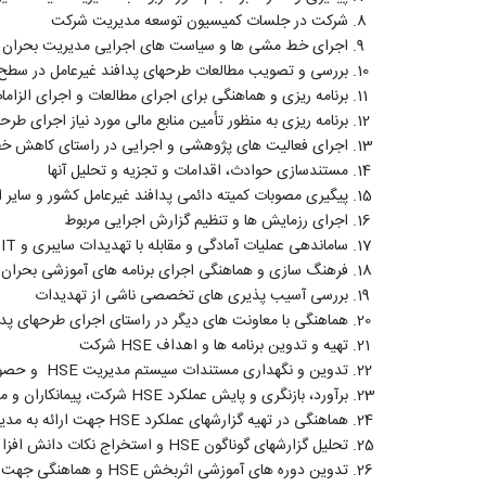
شرکت در جلسات کمیسیون توسعه مدیریت شرکت
اجرای خط مشی ها و سیاست های اجرایی مدیریت بحران و پ
بررسی و تصویب مطالعات طرحهای پدافند غیرعامل در سط
برنامه ریزی و هماهنگی برای اجرای مطالعات و اجرای الزاما
برنامه ریزی به منظور تأمین منابع مالی مورد نیاز اجرای طر
اجرای فعالیت های پژوهشی و اجرایی در راستای کاهش خ
مستندسازی حوادث، اقدامات و تجزیه و تحلیل آنها
پیگیری مصوبات کمیته دائمی پدافند غیرعامل کشور و سایر ار
اجرای رزمایش ها و تنظیم گزارش اجرایی مربوط
ساماندهی عملیات آمادگی و مقابله با تهدیدات سایبری و
IT
و
فرهنگ سازی و هماهنگی اجرای برنامه های آموزشی بحران و 
بررسی آسیب پذیری های تخصصی ناشی از تهدیدات
هماهنگی با معاونت های دیگر در راستای اجرای طرحهای پدا
تهیه و تدوین برنامه ها و اهداف
HSE
شرکت
تدوین و نگهداری مستندات سیستم مدیریت
HSE
و حصول
برآورد، بازنگری و پایش عملکرد
HSE
شرکت، پیمانکاران و م
هماهنگی در تهیه گزارشهای عملکرد
HSE
جهت ارائه به مدیر
تحلیل گزارشهای گوناگون
HSE
و استخراج نکات دانش افزا
تدوین دوره های آموزشی اثربخش
HSE
و هماهنگی جهت بر