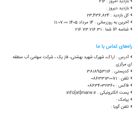
بازدید امروز : 616
بازدید دیروز :
کل بازدید : 23,436,824
آخرین به روزرسانی : 14 مرداد 1405 11:07:00
شناسه IP شما : 216.73.216.31
راه‌های تماس با ما
آدرس : اراک، شهرک شهید بهشتی، فاز یک ، شرکت سهامی آب منطقه
ای مرکزی
کدپستی : 3818953116
تلفن : 08633130071
فاکس : 08634032360
پست الکترونیکی : info[at]marw.ir
پیامک :
تلفن گویا :