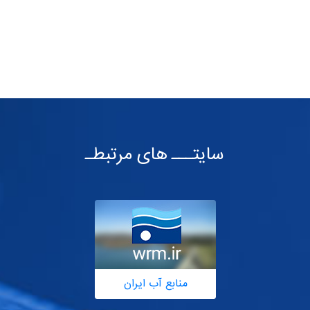
سایتـــ های مرتبطـ
منابع آب ایران