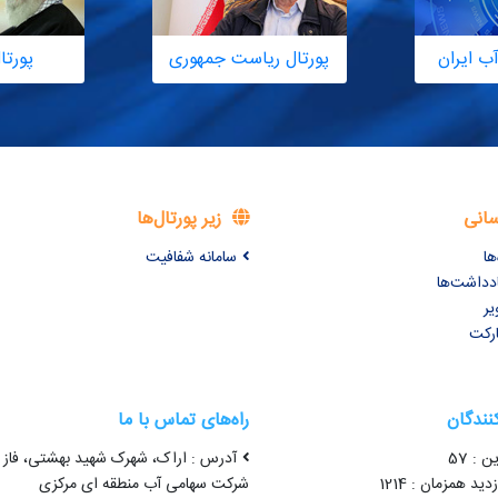
ب ایران
پورتال ریاست جمهوری
پورتا
سانی
زیر پورتال‌ها
ها
سامانه شفافیت
ادداشت‌ها
یر
ارکت
کنندگان
راه‌های تماس با ما
ن : 57
آدرس : اراک، شهرک شهید بهشتی، فاز 
ید همزمان : 1214
شرکت سهامی آب منطقه ای مرکزی