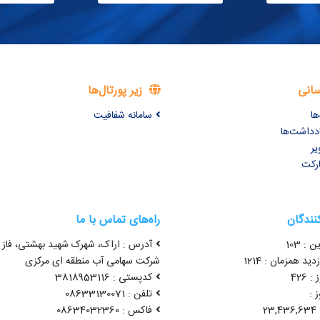
سانی
زیر پورتال‌ها
ها
سامانه شفافیت
ادداشت‌ها
یر
ارکت
کنندگان
راه‌های تماس با ما
 : 103
آدرس : اراک، شهرک شهید بهشتی، فاز 
ید همزمان : 1214
شرکت سهامی آب منطقه ای مرکزی
 426
کدپستی : 3818953116
 :
تلفن : 08633130071
2
فاکس : 08634032360