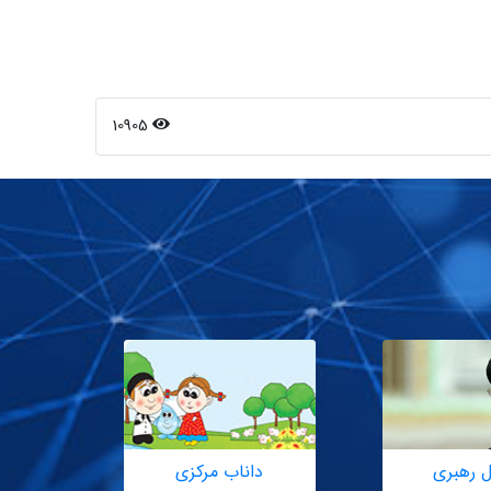
10905
ل رهبری
داناب مرکزی