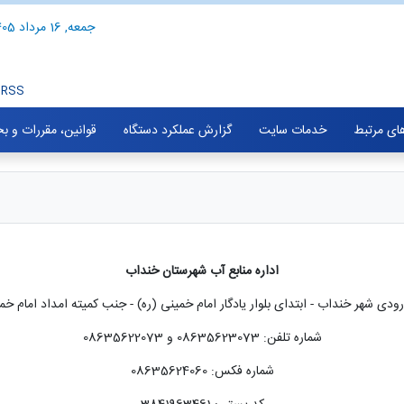
جمعه, 16 مرداد 1405
RSS
های مرتبط
خدمات سایت
گزارش عملکرد دستگاه
قوانین، مقررات و ب
اداره منابع آب شهرستان خنداب
دی شهر خنداب - ابتدای بلوار یادگار امام خمینی (ره) - جنب کمیته امداد امام خم
شماره تلفن: 08635623073 و 08635622073
شماره فکس: 08635624060