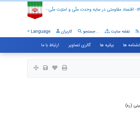
- اقتصاد مقاومتی در سایه وحدت ملّی و امنیّت ملّی -
نقشه سایت
جستجو...
کاربران
Language
خشنامه ها
بیانیه ها
گالری تصاویر
ارتباط با ما
ینی (ره)