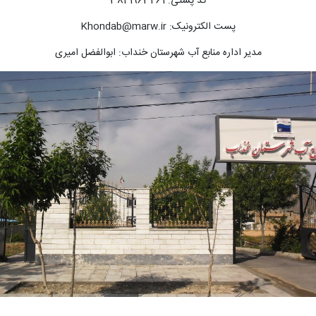
کد پستی: 3841963461
پست الکترونیک: Khondab@marw.ir
مدیر اداره منابع آب شهرستان خنداب: ابوالفضل امیری