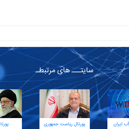
سایتـــ های مرتبطـ
ب ایران
پورتال ریاست جمهوری
پورتا