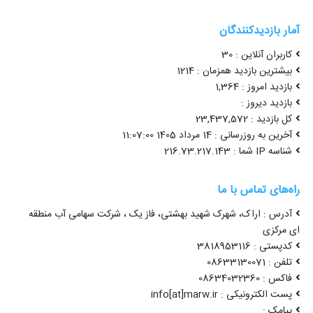
آمار بازدیدکنندگان
کاربران آنلاین : 30
بیشترین بازدید همزمان : 1214
بازدید امروز : 1,364
بازدید دیروز :
کل بازدید : 23,437,572
آخرین به روزرسانی : 14 مرداد 1405 11:07:00
شناسه IP شما : 216.73.217.143
راه‌های تماس با ما
آدرس : اراک، شهرک شهید بهشتی، فاز یک ، شرکت سهامی آب منطقه
ای مرکزی
کدپستی : 3818953116
تلفن : 08633130071
فاکس : 08634032360
پست الکترونیکی : info[at]marw.ir
پیامک :