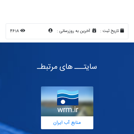
تاریخ ثبت :
آخرین به روزرسانی :
4618
سایتـــ های مرتبطـ
منابع آب ایران