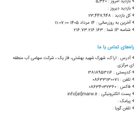
بازدید امروز : 5,340
بازدید دیروز :
کل بازدید : 23,447,948
آخرین به روزرسانی : 14 مرداد 1405 11:07:00
شناسه IP شما : 216.73.216.163
راه‌های تماس با ما
آدرس : اراک، شهرک شهید بهشتی، فاز یک ، شرکت سهامی آب منطقه
ای مرکزی
کدپستی : 3818953116
تلفن : 08633130071
فاکس : 08634032360
پست الکترونیکی : info[at]marw.ir
پیامک :
تلفن گویا :