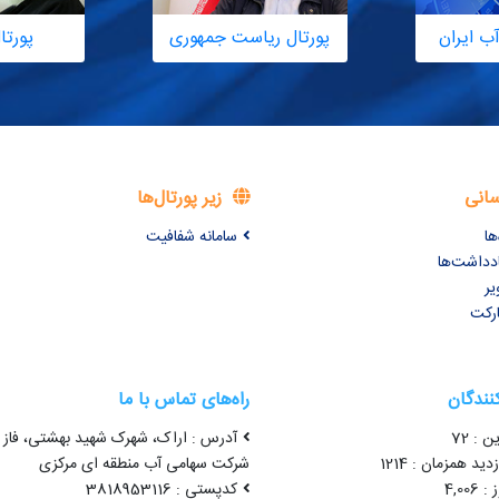
ب ایران
پورتال ریاست جمهوری
پورتا
سانی
زیر پورتال‌ها
ها
سامانه شفافیت
ادداشت‌ها
یر
ارکت
کنندگان
راه‌های تماس با ما
ن : 72
آدرس : اراک، شهرک شهید بهشتی، فاز 
ید همزمان : 1214
شرکت سهامی آب منطقه ای مرکزی
4,00
کدپستی : 3818953116