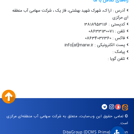
راه‌های تماس با ما
آدرس : اراک، شهرک شهید بهشتی، فاز یک ، شرکت سهامی آب منطقه
ای مرکزی
کدپستی : 3818953116
تلفن : 08633130071
فاکس : 08634032360
پست الکترونیکی : info[at]marw.ir
پیامک :
تلفن گویا :
© تمامی حقوق این وب‌سایت، متعلق به شرکت سهامی آب منطقه‌ای مرکزی
است.
DibaGroup
(DCMS Prime)
|
Arvan