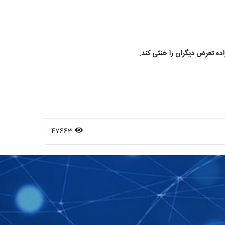
اراده تعرض دیگران را خنثی کند
.
47663