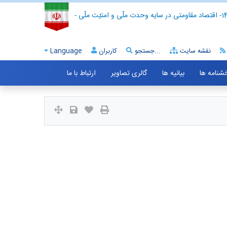
- اقتصاد مقاومتی در سایه وحدت ملّی و امنیّت ملّی -
نقشه سایت
جستجو...
کاربران
Language
خشنامه ها
بیانیه ها
گالری تصاویر
ارتباط با ما