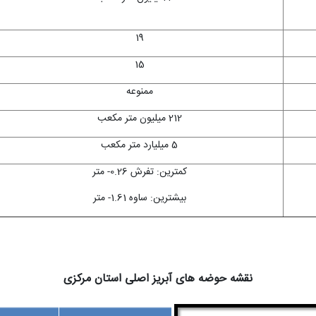
19
15
ممنوعه
212 میلیون متر مکعب
5 میلیارد متر مکعب
کمترین: تفرش 0.26- متر
بیشترین: ساوه 1.61- متر
نقشه حوضه های آبریز اصلی استان مرکزی