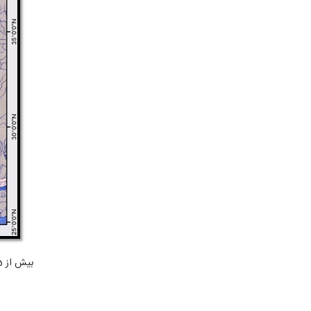
بیش از 95% مساحت استان در حوضه آبریز کویر نمک و مابقی در حوضه آبریز خلیج فارس قرار دارد.