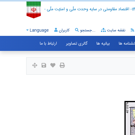
- اقتصاد مقاومتی در سایه وحدت ملّی و امنیّت ملّی -
نقشه سایت
جستجو...
کاربران
Language
خشنامه ها
بیانیه ها
گالری تصاویر
ارتباط با ما