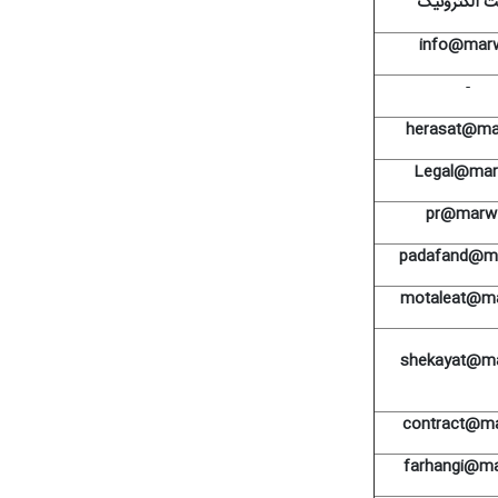
 الکترونیک
info@marw
-
herasat@mar
Legal@marw
pr@marw.
padafand@ma
motaleat@ma
shekayat@ma
contract@ma
farhangi@ma