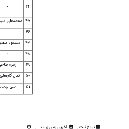
-
44
45
محمدعلی علید
-
46
47
مسعود منصو
-
48
49
زهره فتاح
50
کمال گنجعلی 
51
نقی بهجت
تاریخ ثبت :
آخرین به روزرسانی :