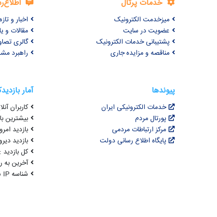
خدمات پرتال
اطلاع‌ر
میزخدمت الکترونیک
اخبار و تازه‌
عضویت در سایت
مقالات و ی
پشتیبانی خدمات الکترونیک
گالری تصاو
مناقصه و مزایده جاری
راهبرد مش
پیوندها
آمار بازدید
خدمات الکترونیکی ایران
کاربران آنلای
پورتال مردم
بیشترین بازد
مرکز ارتباطات مردمی
بازدید امروز : 1
پایگاه اطلاع رسانی دولت
بازدید دیروز
کل بازدید : 3,439,189
آخرین به روزرسانی : 4
شناسه IP شما : 216.73.216.69