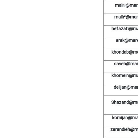
mali2@marw
mali3@marw
hefazat1@ma
arak@marw
khondab@ma
saveh@mar
khomein@ma
delijan@mar
Shazand@ma
komijan@mar
zarandieh@ma