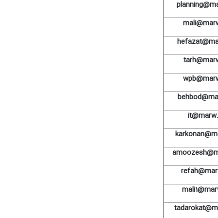
planning@ma
mali@marw
hefazat@mar
tarh@marw
wpb@marw
behbod@mar
it@marw.
karkonan@ma
amoozesh@ma
refah@marw
mali1@marw
tadarokat@ma