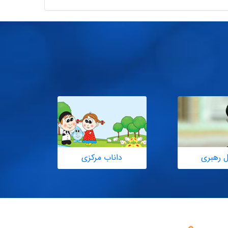
ل رهبری
داناب مرکزی