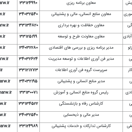
دیش
معاون برنامه ریزی
33124990
rw.ir
صوری
معاون منابع انسانی، مالی و پشتیبانی
34032540
.ir
گی
معاون حفاظت و بهره برداری
33134820
w.ir
بادی
معاون معاونت طرح و توسعه
33125199
.ir
لو
مدیر برنامه ریزی و بررسی های اقتصادی
34032280
.ir
ی
مدیر فن آوری اطلاعات و توسعه مدیریت
34032624
w.ir
ار
سرپرست گروه فن آوری اطلاعات
33121773
ir
ی
مدیر منابع انسانی و پشتیبانی
34032195
rw.ir
ادی
رئیس گروه منابع انسانی و آموزش
33130071
rw.ir
ی
کارشناس رفاه و بازنشستگی
33134522
.ir
ی
مدیر مالی و ذیحسابی
34032540
.ir
فی
کارشناس تدارکات و خدمات پشتیبانی
33124989
rw.ir