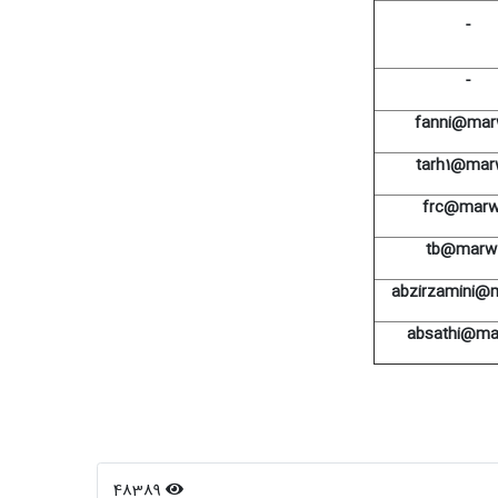
-
-
fanni@marw
tarh1@marw
frc@marw.
tb@marw.
abzirzamini@m
absathi@mar
48389