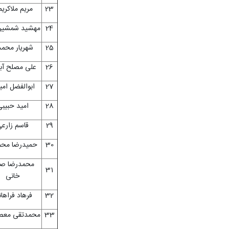
23
مریم ملاکری
24
مهشید شمشیر
25
شهریار محم
26
علی مصلح آب
27
ابوالفضل ام
28
امید حبیب
29
قاسم زارع
30
حمیدرضا مح
محمدرضا ص
31
خانی
32
فرهاد فراها
33
محمدتقی معص