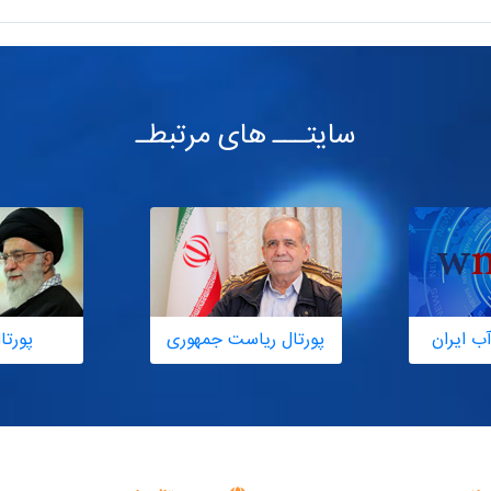
سایتـــ های مرتبطـ
ب ایران
پورتال ریاست جمهوری
پورتا