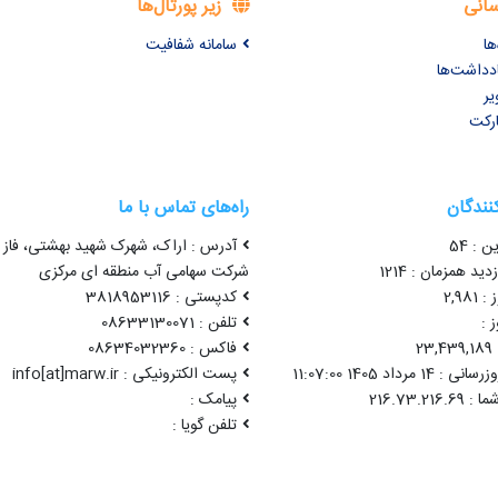
سانی
زیر پورتال‌ها
ها
سامانه شفافیت
ادداشت‌ها
یر
ارکت
کنندگان
راه‌های تماس با ما
ن : 54
آدرس : اراک، شهرک شهید بهشتی، فاز 
ید همزمان : 1214
شرکت سهامی آب منطقه ای مرکزی
2,98
کدپستی : 3818953116
 :
تلفن : 08633130071
2
فاکس : 08634032360
1 مرداد 1405 11:07:00
پست الکترونیکی : info[at]marw.ir
پیامک :
تلفن گویا :