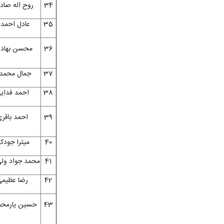
34
روح اله صاد
35
عادل احمد
36
محسن بهاد
37
جمال محمد
38
احمد فدای
39
احمد باقر
40
میترا جودک
41
محمد جواد ول
42
رضا عظیم
43
حسین یارمح