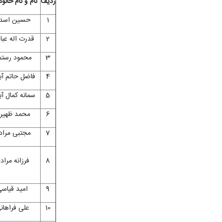
ردیف
نام و نام خانو
1
حسین اسد
2
قدرت اله عب
3
محمود رست
4
فاضل حاتم آب
5
سمانه کمال آب
6
محمد ظهیر
7
مجتبی مراد
8
فرزانه مراد
9
امید قیاس
10
علی فراهان