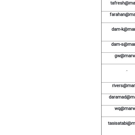
tafresh@mar
farahan@mar
dam-k@mar
dam-s@mar
gw@marw.
-
rivers@mar
daramad@ma
wq@marw.
tasisatabi@m