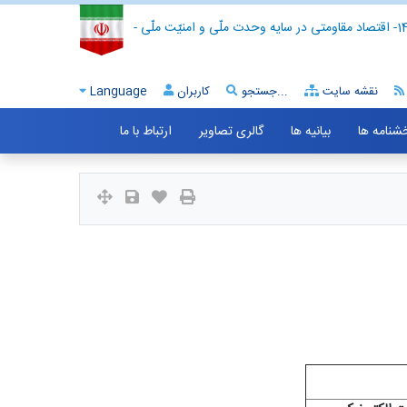
- اقتصاد مقاومتی در سایه وحدت ملّی و امنیّت ملّی -
نقشه سایت
جستجو...
کاربران
Language
خشنامه ها
بیانیه ها
گالری تصاویر
ارتباط با ما