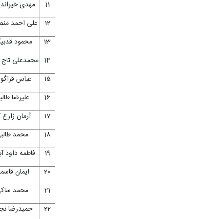
11
مهدی خیران
12
علی احمد من
13
محمود قدبی
14
محمدعلی تاج آ
15
عباس قراگوز
16
علیرضا طالب
17
آرمان زارع ک
18
محمد طالب
19
فاطمه داود آب
20
ایمان قاسم
21
محمد ساک
22
حمیدرضا نج