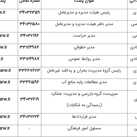
داگی
عنوان پست
شماره تماس
پست
ی
رئیس هیئت مدیره و مدیرعامل
34032359
.ir
اسی
مدیر دفتر هیئت مدیره و مدیرعامل
34032580
می
مدیر حراست
34032196
w.ir
ادی
مدیر حقوقی
33124986
.ir
ادی
مدیر روابط عمومی
33124987
ir
ی
رئیس گروه مدیریت بحران و پدافند غیرعامل
33667623
rw.ir
ی
مدیر مطالعات پایه منابع آب
33691596
rw.ir
سرپرست گروه بازرسی و مدیریت عملکرد
ی
34032619
rw.ir
(رسیدگی به شکایات)
ی
مدیر قراردادها
34032224
rw.ir
ی
مسئول امور فرهنگی
-
rw.ir