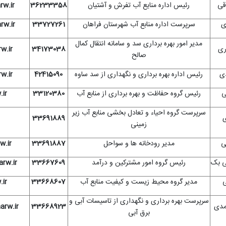
قی
رئیس اداره منایع آب تفرش و آشتیان
36233358
w.ir
ی
سرپرست اداره منابع آب شهرستان فراهان
33727261
w.ir
مدیر امور بهره برداری سد و سامانه انتقال کمال
ری
34173038
w.ir
صالح
ی
رئیس اداره بهره برداری و نگهداری از سد ساوه
42415090
w.ir
ی
رئیس گروه حفاظت و بهره برداری از منابع آب
33120380
ir
سرپرست گروه احیاء و تعادل بخشی منابع آب زیر
ی
33691889
زمینی
ی
مدیر رودخانه ها و سواحل
33691887
w.ir
ی بک
رئیس گروه امور مشترکین و درآمد
33667609
rw.ir
ی
مدیر گروه محیط زیست و کیفیت منابع آب
33668607
ir
سرپرست بهره برداری و نگهداری از تاسیسات آبی و
مدی
33668923
arw.ir
برق آبی