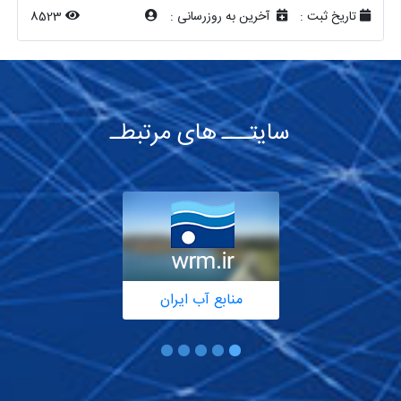
تاریخ ثبت :
آخرین به روزرسانی :
8523
سایتـــ های مرتبطـ
منابع آب ایران