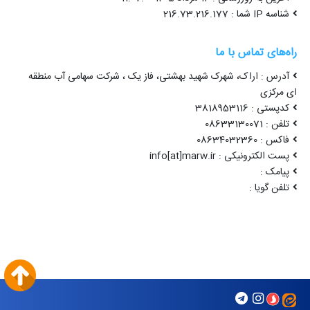
شناسه IP شما : 216.73.216.177
راه‌های تماس با ما
آدرس : اراک، شهرک شهید بهشتی، فاز یک ، شرکت سهامی آب منطقه
ای مرکزی
کدپستی : 3818953116
تلفن : 08633130071
فاکس : 08634032360
پست الکترونیکی : info[at]marw.ir
پیامک :
تلفن گویا :