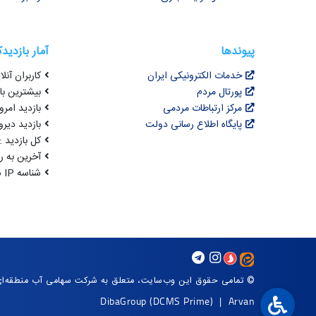
پیوندها
آمار بازدید
خدمات الکترونیکی ایران
کاربران آنلای
پورتال مردم
بیشترین بازد
مرکز ارتباطات مردمی
بازدید امروز :
پایگاه اطلاع رسانی دولت
بازدید دیروز
کل بازدید : 3,442,888
آخرین به روزرسانی : 4
شناسه IP شما : 216.73.216.51
© تمامی حقوق این وب‌سایت، متعلق به شرکت سهامی آب منطقه‌ا
DibaGroup
(DCMS Prime)
|
Arvan