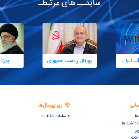
سایتـــ های مرتبطـ
ب ایران
پورتال ریاست جمهوری
پورتا
سانی
زیر پورتال‌ها
ها
سامانه شفافیت
ادداشت‌ها
یر
ارکت