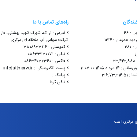
کنندگان
راه‌های تماس با ما
ن : 46
آدرس : اراک، شهرک شهید بهشتی، فاز 
ید همزمان : 1214
شرکت سهامی آب منطقه ای مرکزی
 280
کدپستی : 3818953116
 :
تلفن : 08633130071
2
فاکس : 08634032360
1 مرداد 1405 11:07:00
پست الکترونیکی : info[at]marw.ir
پیامک :
تلفن گویا :
ی مرکزی است.