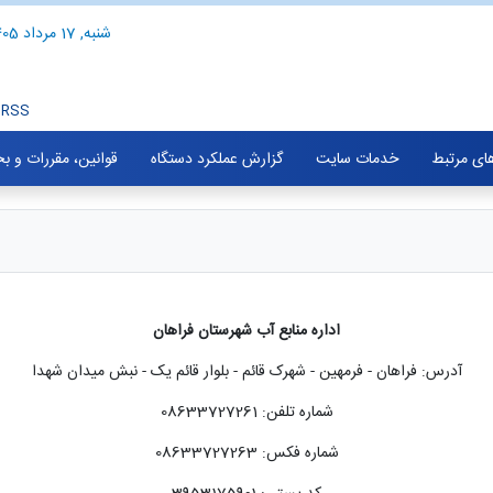
شنبه, 17 مرداد 1405
RSS
های مرتبط
خدمات سایت
گزارش عملکرد دستگاه
قوانین، مقررات و ب
اداره منابع آب شهرستان فراهان
آدرس: فراهان - فرمهین - شهرک قائم - بلوار قائم یک - نبش میدان شهدا
شماره تلفن: 08633727261
شماره فکس: 08633727263