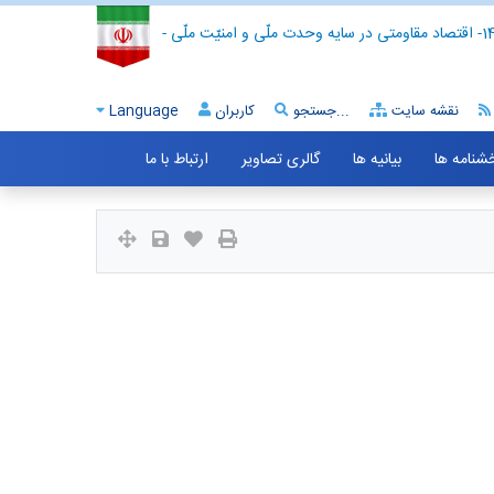
- اقتصاد مقاومتی در سایه وحدت ملّی و امنیّت ملّی -
نقشه سایت
جستجو...
کاربران
Language
خشنامه ها
بیانیه ها
گالری تصاویر
ارتباط با ما