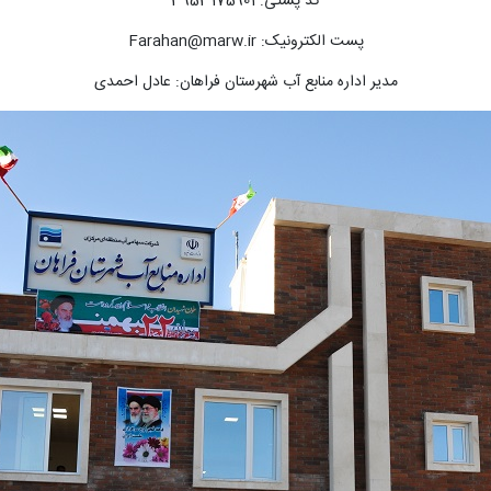
کد پستی: 3953175901
پست الکترونیک: Farahan@marw.ir
مدیر اداره منابع آب شهرستان فراهان: عادل احمدی