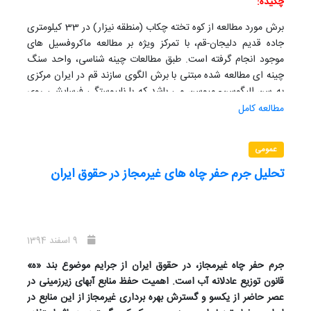
چکیده:
برش مورد مطالعه از کوه تخته چکاب (منطقه نیزار) در 33 کیلومتری
جاده قدیم دلیجان-قم، با تمرکز ویژه بر مطالعه ماکروفسیل های
موجود انجام گرفته است. طبق مطالعات چینه شناسی، واحد سنگ
چینه ای مطالعه شده مبتنی با برش الگوی سازند قم در ایران مرکزی
به سن الیگوسن- میوسن می باشد که با ناپیوستگی فرسایشی روی
نهشته های سازندهای قرمز زیرین و زیر نهشته های سازندهای قرمز
مطالعه کامل
بالایی قرار گرفته است. واحد مذکور دارای 358 متر ستبرا و متشکل
از 9 واحد سنگ شناسی معرفی شده در سازند قم و یک عضو
عمومی
ابتدایی بی نام، شامل تناوب ماسه سنگ و آهک نازک تا ضخیم لایه
استرادار، مارن، ژیپس و در برخی نقاط افق هایی از کنگلومرا است.
تحلیل جرم حفر چاه های غیرمجاز در حقوق ایران
طی عملیات صحرایی تعداد 95 نمونه ماکروفسیل (اکینوئید،
گاستروپود، دوکفه ای) برداشت شد که تعداد 28 نمونه از کاملترین و
مناسب ترین آنها از جهت مطالعه، مورد ارزیابی سیستماتیک قرار
گرفت و منجر به شناسایی 1 رو خانواده، 20 جنس و 8 گونه به شرح
9 اسفند 1394
ذیل گردید.
جرم حفر چاه غیرمجاز، در حقوق ایران از جرایم موضوع بند «ه»
قانون توزیع عادلانه آب است. اهمیت حفظ منابع آبهای زیرزمینی در
عصر حاضر از یکسو و گسترش بهره برداری غیرمجاز از این منابع در