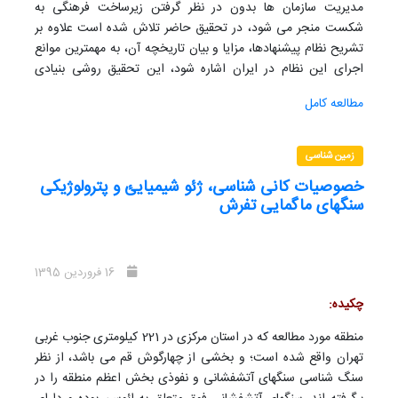
مدیریت سازمان ها بدون در نظر گرفتن زیرساخت فرهنگی به
شکست منجر می شود، در تحقیق حاضر تلاش شده است علاوه بر
تشریح نظام پیشنهادها، مزایا و بیان تاریخچه آن، به مهمترین موانع
اجرای این نظام در ایران اشاره شود، این تحقیق روشی بنیادی
تحلیلی دارد و در راستای برجسته کردن نقش تربیت و فرهنگ در
مطالعه کامل
مفاهیمی چون همکاری و مشارکت به نگارش در آمده است.
زمین شناسی
خصوصیات کانی شناسی، ژئو شیمیایئ و پترولوژیکی
سنگهای ماگمایی تفرش
16 فروردین 1395
چکیده:
منطقه مورد مطالعه که در استان مرکزی در 221 کیلومتری جنوب غربی
تهران واقع شده است؛ و بخشی از چهارگوش قم می باشد، از نظر
سنگ شناسی سنگهای آتشفشانی و نفوذی بخش اعظم منطقه را در