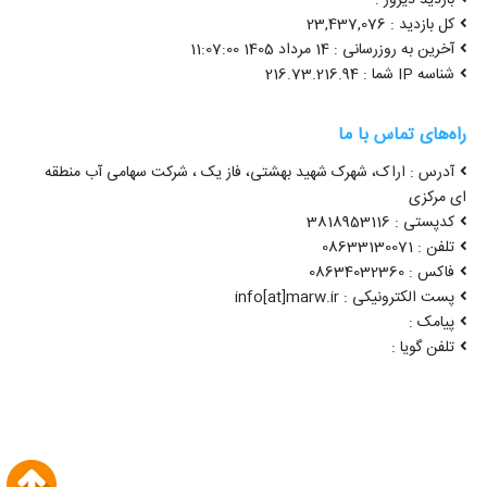
کل بازدید : 23,437,076
آخرین به روزرسانی : 14 مرداد 1405 11:07:00
شناسه IP شما : 216.73.216.94
راه‌های تماس با ما
آدرس : اراک، شهرک شهید بهشتی، فاز یک ، شرکت سهامی آب منطقه
ای مرکزی
کدپستی : 3818953116
تلفن : 08633130071
فاکس : 08634032360
پست الکترونیکی : info[at]marw.ir
پیامک :
تلفن گویا :