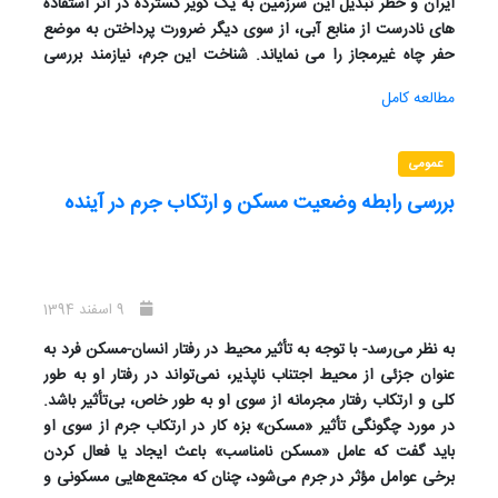
ایران و خطر تبدیل این سرزمین به یک کویر گسترده در اثر استفاده
های نادرست از منابع آبی، از سوی دیگر ضرورت پرداختن به موضع
حفر چاه غیرمجاز را می نمایاند. شناخت این جرم، نیازمند بررسی
ارکان قانونی، مادی و روانی آن است. رکن قانونی جرم شامل بند «ه»
مطالعه کامل
قانون توزیع عادلانه آب مصوب 1361 و نیز ماده 690 قانون تعزیرات
1375 است. رکن مادی جرم شامل عناصری چون عمل حفر کردن هر
نوع چاه به استثنای چاه های ماده 5 قانون توزیع عادلانه آب توسط
عمومی
اشخاص حقیقی یا حقوقی است که باید منتج به نتیجه شود و رکن
بررسی رابطه وضعیت مسکن و ارتکاب جرم در آینده
روانی جرم شامل دو عنصر سوء نیت عام و سوء نیت خاص است.
بدیهی است که پیشگیری کیفری از این جرم در کنار پیشگیری
غیرکیفری موثر خواهد بود و هرگز نمی توان از پیشگیری غیرکیفری و
لزوم آن در این امر مغفول ماند.
9 اسفند 1394
به نظر می‌رسد- با توجه به تأثیر محیط در رفتار انسان-مسکن فرد به
عنوان جزئی از محیط اجتناب ناپذیر، نمی‌تواند در رفتار او به طور
کلی و ارتکاب رفتار مجرمانه از سوی او به طور خاص، بی‌تأثیر باشد.
در مورد چگونگی تأثیر «مسکن» بزه کار در ارتکاب جرم از سوی او
باید گفت که عامل «مسکن نامناسب» باعث ایجاد یا فعال کردن
برخی عوامل مؤثر در جرم می‌شود، چنان که مجتمع‌هایی مسکونی و