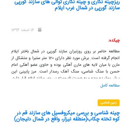
دارد می پردازیم. طی عملیات صحرایی تعداد 18 نمونه خارپوست
ریزچینه نگاری و چینه نگاری توالی های سازند گورپی
سازند گورپی در شمال غرب ایلام
برداشت شد که منجر به شناسایی 4 جنس و 4 گونه گردید که به
شرح زیر است:
1)Spatangus corsicus,
16 اسفند 1394
2)Echinolampas discus,
چیکده:
3)Clypeaster biarritzensis. var. trotteri
مطالعه حاضر بر روی روزنبران سازند گورپی در شمال باختر ایلام
4)Scutella subrotunda
انجام گرفته است. برش مورد نظر دارای 120 متر ستبرا و متشکل از
مارن با میان لایه های مارن آهکی بوده و حاوی عضو آهکی امام
حسن با سنگ شناسی، سنگ آهک رسدار است. مرز پایینی این
برش پوشیده بوده و به صورت ناپیوسته بر روی سازند ایلام قرار دارد،
در حالی که مرز بالایی آن کاملا مشخص و به صورت پیوسته در زیر
مطالعه کامل
سازند پابده قرار دارد.
در گذر از مرز کرتاسه- پالئوسن با پدیده فقر رسوبی مواجه هستیم که
زمین شناسی
عدم حضور گونه abathomphalus mayaroensis نیز نشانه
کاهش عمق و موید پدیده مذکور می باشد.
چینه شناسی و بررسی میکروفسیل های سازند قم در
کوه تخته چکاب(منطقه نیزار، واقع در شمال دلیجان)
تعداد 43 نمونه از برش مورد نظر برداشت شد که مطالعات انجام
گرفته منجر به شناسایی 24 جنس و 54 گونه گردید. براساس